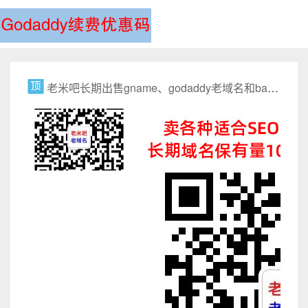
老米吧长期出售gname、godaddy老域名和ba域名，适合seo