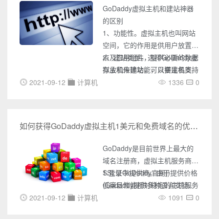
GoDaddy虚拟主机和建站神器
的区别
1、功能性。虚拟主机也叫网站
空间，它的作用是供用户放置站
点及应用组件，提供必要的数据
2、建站类型。选择GoDaddy虚
存放和传输功能，只要主机支持
拟主机来建站，可以搭建各类型
的应用程序都可以托管。
网站，像展示类、交易类、社区
2021-09-12
计算机
1336
0
GoDaddy所谓的建站神器，指
互动类等都是可以的，而建站神
的是官方提供成百上千套网站模
器只能使用官方提供的模板，搭
板，建站用户只能基于这些模板
建展示类网站，一般可以用作企
如何获得GoDaddy虚拟主机1美元和免费域名的优惠套餐
来搭建个性化网站，无法上传自
业的品牌形象或产品展示站。
己的网站程序。
GoDaddy是目前世界上最大的
域名注册商，虚拟主机服务商和
SSL证书提供商。由于提供价格
1.登录GoDaddy官网()
低廉且性能相对稳定的主机服务
(Godaddy提供多种语言支持，
和支持支付宝付款，而深受国内
客户可以根据自己的习惯选择语
2021-09-12
计算机
1091
0
用户喜爱。最近，GoDaddy为
言)，点击菜单“Menu”，选择虚